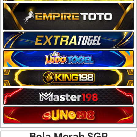
Bola Merah SGP