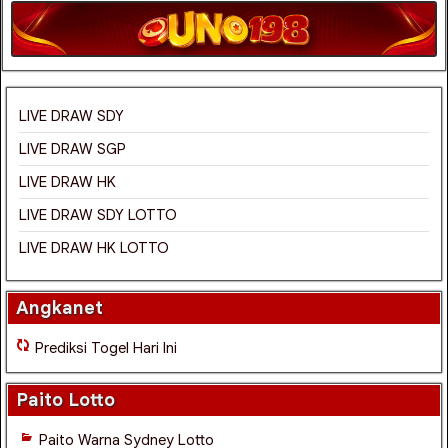
LIVE DRAW SDY
LIVE DRAW SGP
LIVE DRAW HK
LIVE DRAW SDY LOTTO
LIVE DRAW HK LOTTO
Angkanet
Prediksi Togel Hari Ini
Paito Lotto
Paito Warna Sydney Lotto