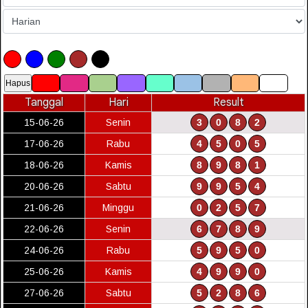
Hapus
Tanggal
Hari
Result
15-06-26
Senin
3
0
8
2
17-06-26
Rabu
4
5
0
5
18-06-26
Kamis
8
9
8
1
20-06-26
Sabtu
9
9
5
4
21-06-26
Minggu
0
2
5
7
22-06-26
Senin
6
7
8
9
24-06-26
Rabu
5
9
5
0
25-06-26
Kamis
4
9
9
0
27-06-26
Sabtu
5
2
8
6