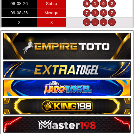
08-08-26
Sabtu
5
1
0
2
09-08-26
Minggu
7
1
3
7
x
x
.
.
.
.