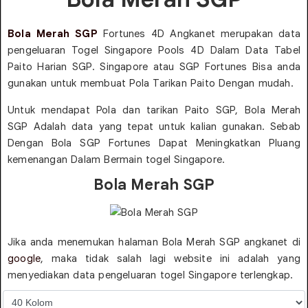
Bola Merah SGP
Fortunes 4D Angkanet merupakan data
pengeluaran Togel Singapore Pools 4D Dalam Data Tabel
Paito Harian SGP. Singapore atau SGP Fortunes Bisa anda
gunakan untuk membuat Pola Tarikan Paito Dengan mudah.
Untuk mendapat Pola dan tarikan Paito SGP, Bola Merah
SGP Adalah data yang tepat untuk kalian gunakan. Sebab
Dengan Bola SGP Fortunes Dapat Meningkatkan Pluang
kemenangan Dalam Bermain togel Singapore.
Bola Merah SGP
Jika anda menemukan halaman Bola Merah SGP angkanet di
google
, maka tidak salah lagi website ini adalah yang
menyediakan data pengeluaran togel Singapore terlengkap.