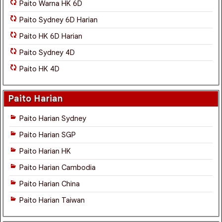
Paito Warna HK 6D
Paito Sydney 6D Harian
Paito HK 6D Harian
Paito Sydney 4D
Paito HK 4D
Paito Harian
Paito Harian Sydney
Paito Harian SGP
Paito Harian HK
Paito Harian Cambodia
Paito Harian China
Paito Harian Taiwan