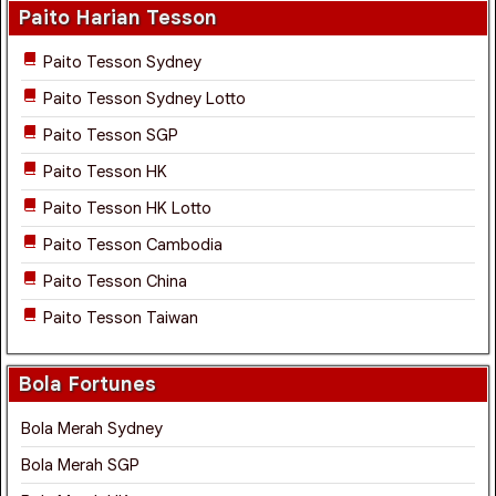
Paito Harian Tesson
Paito Tesson Sydney
Paito Tesson Sydney Lotto
Paito Tesson SGP
Paito Tesson HK
Paito Tesson HK Lotto
Paito Tesson Cambodia
Paito Tesson China
Paito Tesson Taiwan
Bola Fortunes
Bola Merah Sydney
Bola Merah SGP