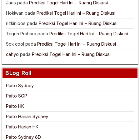
Jaus
pada
Prediksi Togel Hari Ini – Ruang Diskusi
Hokiwan
pada
Prediksi Togel Hari Ini – Ruang Diskusi
rizkinibos
pada
Prediksi Togel Hari Ini – Ruang Diskusi
Teguh Prahara
pada
Prediksi Togel Hari Ini – Ruang Diskusi
Sok cool
pada
Prediksi Togel Hari Ini – Ruang Diskusi
cahyo
pada
Prediksi Togel Hari Ini – Ruang Diskusi
BLog Roll
Paito Sydney
Paito SGP
Paito HK
Paito Harian Sydney
Paito Harian HK
Paito Sydney 6D