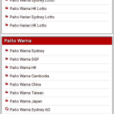
Paito Warna Sydney Lotto
Paito Warna HK Lotto
Paito Harian Sydney Lotto
Paito Harian HK Lotto
Paito Warna
Paito Warna Sydney
Paito Warna SGP
Paito Warna HK
Paito Warna Cambodia
Paito Warna China
Paito Warna Taiwan
Paito Warna Japan
Paito Warna Sydney 6D