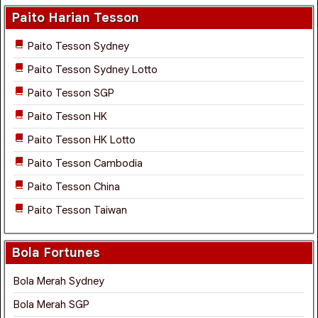
Paito Harian Tesson
Paito Tesson Sydney
Paito Tesson Sydney Lotto
Paito Tesson SGP
Paito Tesson HK
Paito Tesson HK Lotto
Paito Tesson Cambodia
Paito Tesson China
Paito Tesson Taiwan
Bola Fortunes
Bola Merah Sydney
Bola Merah SGP