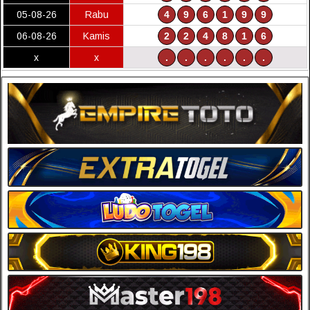
05-08-26
Rabu
4
9
6
1
9
9
06-08-26
Kamis
2
2
4
8
1
6
x
x
.
.
.
.
.
.