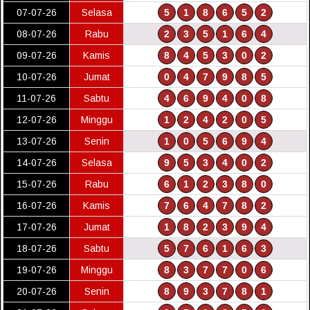
07-07-26
Selasa
5
1
8
6
5
2
08-07-26
Rabu
2
3
5
1
6
4
09-07-26
Kamis
8
4
5
3
0
2
10-07-26
Jumat
0
4
7
9
8
5
11-07-26
Sabtu
4
6
9
4
0
8
12-07-26
Minggu
1
2
4
2
0
5
13-07-26
Senin
1
0
5
6
9
4
14-07-26
Selasa
9
5
3
4
0
2
15-07-26
Rabu
6
1
2
3
8
0
16-07-26
Kamis
7
6
4
7
8
2
17-07-26
Jumat
1
8
2
3
9
4
18-07-26
Sabtu
5
7
6
1
6
3
19-07-26
Minggu
8
3
7
7
0
6
20-07-26
Senin
8
9
3
7
8
1