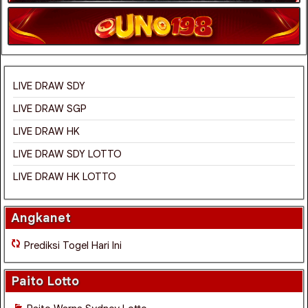
LIVE DRAW SDY
LIVE DRAW SGP
LIVE DRAW HK
LIVE DRAW SDY LOTTO
LIVE DRAW HK LOTTO
Angkanet
Prediksi Togel Hari Ini
Paito Lotto