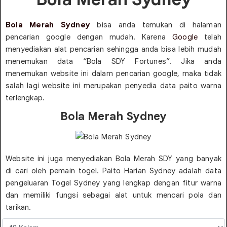
Bola Merah Sydney
bisa anda temukan di halaman
pencarian google dengan mudah. Karena
Google
telah
menyediakan alat pencarian sehingga anda bisa lebih mudah
menemukan data “Bola SDY Fortunes”. Jika anda
menemukan website ini dalam pencarian google, maka tidak
salah lagi website ini merupakan penyedia data paito warna
terlengkap.
Bola Merah Sydney
Website ini juga menyediakan Bola Merah SDY yang banyak
di cari oleh pemain togel. Paito Harian Sydney adalah data
pengeluaran Togel Sydney yang lengkap dengan fitur warna
dan memiliki fungsi sebagai alat untuk mencari pola dan
tarikan.